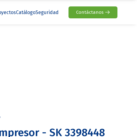
oyectos
Catálogo
Seguridad
Contáctanos
o
mpresor - SK 3398448