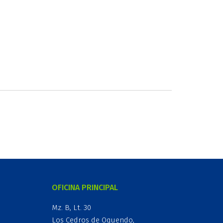
OFICINA PRINCIPAL
Mz. B, Lt. 30
Los Cedros de Oquendo,