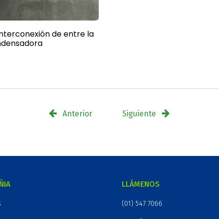
interconexión de entre la
ndensadora
Anterior
Siguiente
ÑIA
LLÁMENOS
s
(01) 547 7066